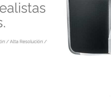
ealistas
.
ión / Alta Resolución /