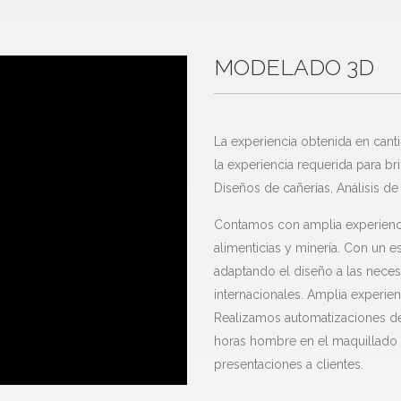
MODELADO 3D
La experiencia obtenida en cant
la experiencia requerida para bri
Diseños de cañerías, Análisis de
Contamos con amplia experiencia
alimenticias y minería. Con un e
adaptando el diseño a las nece
internacionales. Amplia experien
Realizamos automatizaciones de 
horas hombre en el maquillado 
presentaciones a clientes.